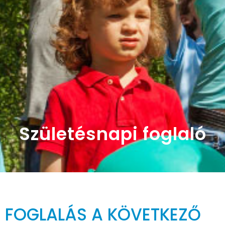
Születésnapi foglaló
FOGLALÁS A KÖVETKEZŐ