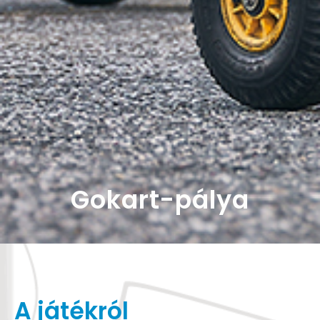
Gokart-pálya
A játékról