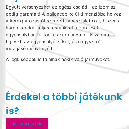
Együtt versenyezhet az egész család - az izomláz
pedig garantált! A ballancebike új dimenzióba helyezi
a kerékpározásról szerzett tapasztalatokat, hiszen a
háromkerekűt teljes testünkkel tudjuk csak
egyensúlyban tartani és kormányozni. Kiválóan
fejleszti az egyensúlyérzéket, és nagyszerű
mozgásélményt nyújt.
A legkisebbek is találnak nekik való járműveket.
Érdekel a többi játékunk
is?
Minden játék