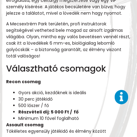
elfoglalása, egy céltárgy megszerzése vagy egy VIP
személy kísérése. A játékos becsületére van bízva, hogy
jelezze a találatot, mivel a lövedék nem hagy nyomot.
A Mecsextrém Park területén, profi instruktorok
segítségével vetheted bele magad az airsoft izgalmas
világába. Olyan, mintha egy valós bevetésen vennél részt,
csak itt a lövedékek 6 mm-es, biológiailag lebomló
golyócskák – a biztonság garantált, az élmény viszont
totál valóságos!
Választható csomagok
Recon csomag
Gyors akció, kezdőknek is ideális
30 perc játékidő
500 lőszer / fő
Részvételi díj: 5 000 Ft / fő
Minimum 10 fővel foglalható
Assault csomag
Tökéletes egyensúly játékidő és élmény között