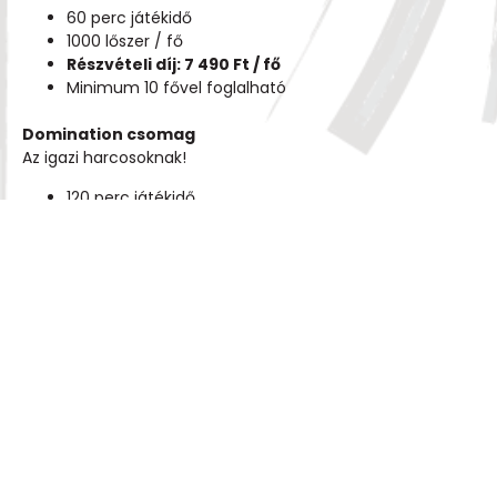
60 perc játékidő
1000 lőszer / fő
Részvételi díj: 7 490 Ft / fő
Minimum 10 fővel foglalható
Domination csomag
Az igazi harcosoknak!
120 perc játékidő
korlátlan lőszer
Csomagár: 8 490 Ft / fő
Minimum 10 fővel foglalható
Foglalás, részvételi
feltételek
Előzetes bejelentkezéshez kötött játék!
minimum 48 órával a játék előtt
emailben foglalható:
info@mecsextrem.hu
időjárási körülmények