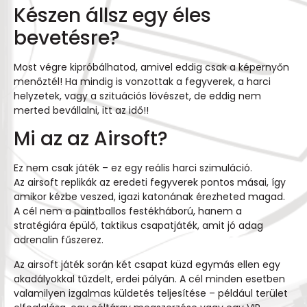
Készen állsz egy éles
bevetésre?
Most végre kipróbálhatod, amivel eddig csak a képernyőn
menőztél! Ha mindig is vonzottak a fegyverek, a harci
helyzetek, vagy a szituációs lövészet, de eddig nem
merted bevállalni, itt az idő!!
Mi az az Airsoft?
Ez nem csak játék – ez egy reális harci szimuláció.
Az airsoft replikák az eredeti fegyverek pontos másai, így
amikor kézbe veszed, igazi katonának érezheted magad.
A cél nem a paintballos festékháború, hanem a
stratégiára épülő, taktikus csapatjáték, amit jó adag
adrenalin fűszerez.
Az airsoft játék során két csapat küzd egymás ellen egy
akadályokkal tűzdelt, erdei pályán. A cél minden esetben
valamilyen izgalmas küldetés teljesítése – például terület