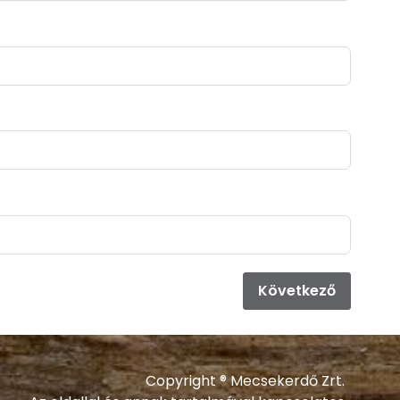
Kísérő
Elő
Következő
Copyright ® Mecsekerdő Zrt.