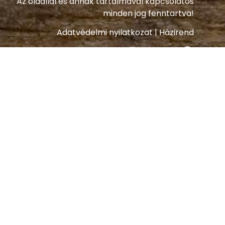
Az oldallal és annak tartalmával kapcsolatos
minden jog fenntartva!
Adatvédelmi nyilatkozat
|
Házirend