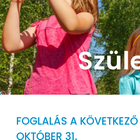
Szül
FOGLALÁS A KÖVETKEZŐ
OKTÓBER 31.