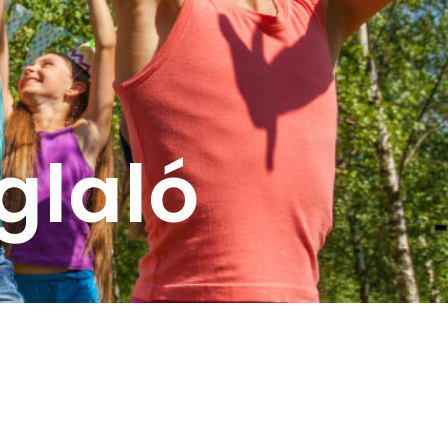
glaló