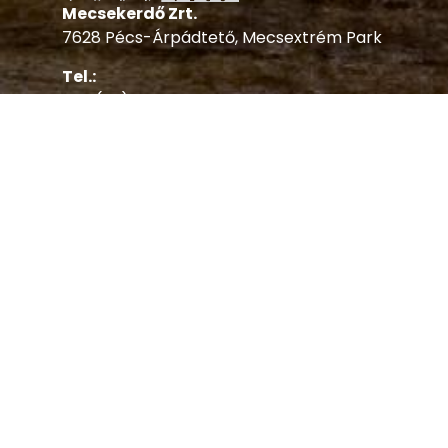
Mecsekerdő Zrt.
7628 Pécs-Árpádtető, Mecsextrém Park
Tel.:
+36 (72) 515-927
(munkanapokon 8-16 óráig, pénteken 13 óráig)
+36 (72) 244-440
(nyitvatartási időben)
Fax:
+36 (72) 515-927
Email:
mecsextrem@mecsekerdo.hu
,
info@mecsextrem.hu