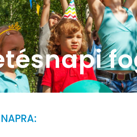
etésnapi fo
 NAPRA: