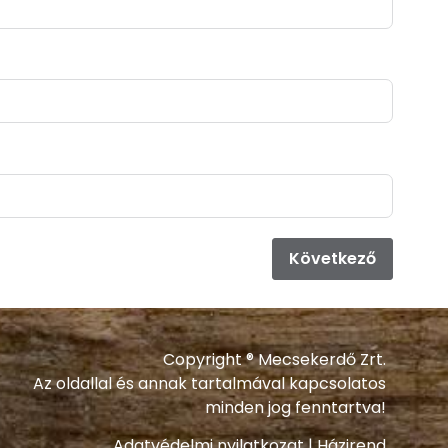
Elő
Következő
Copyright ® Mecsekerdő Zrt.
Az oldallal és annak tartalmával kapcsolatos
minden jog fenntartva!
Adatvédelmi nyilatkozat
|
Házirend