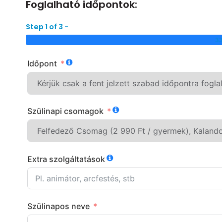
Foglalható időpontok:
Step 1 of 3 -
3
Időpont
Szülinapi csomagok
Extra szolgáltatások
Szülinapos neve