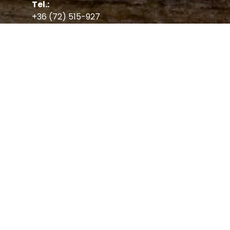
Tel.:
+36 (72) 515-927
(munkanapokon 8-16 óráig, pénteken 13 óráig)
+36 (72) 244-440
(nyitvatartási időben)
Fax:
+36 (72) 515-927
Email:
mecsextrem@mecsekerdo.hu
,
info@mecsextrem.hu