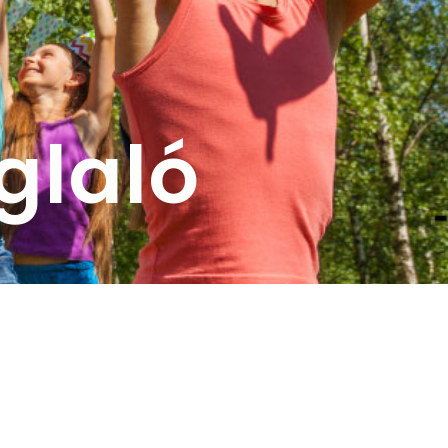
glaló