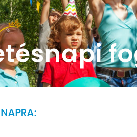
etésnapi fo
 NAPRA: