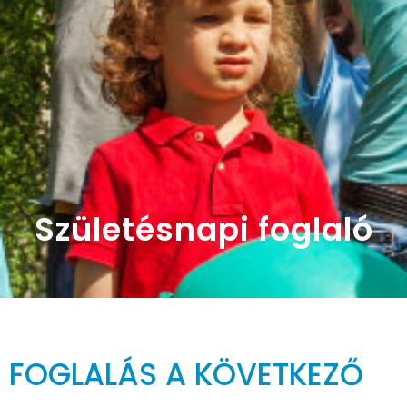
Születésnapi foglaló
FOGLALÁS A KÖVETKEZŐ