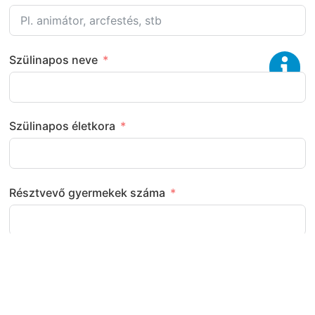
Szülinapos neve
Szülinapos életkora
Résztvevő gyermekek száma
Következő