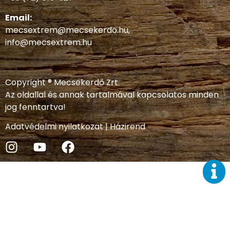
Email:
mecsextrem@mecsekerdo.hu
,
info@mecsextrem.hu
Copyright ® Mecsekerdő Zrt.
Az oldallal és annak tartalmával kapcsolatos minden
jog fenntartva!
Adatvédelmi nyilatkozat
|
Házirend