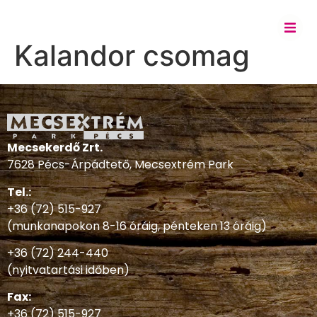
Kalandor csomag
Mecsekerdő Zrt.
7628 Pécs-Árpádtető, Mecsextrém Park
Tel.:
+36 (72) 515-927
(munkanapokon 8-16 óráig, pénteken 13 óráig)
+36 (72) 244-440
(nyitvatartási időben)
Fax:
+36 (72) 515-927