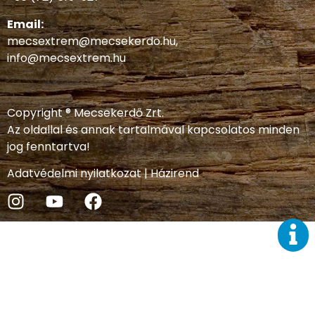
Email:
mecsextrem@mecsekerdo.hu
,
info@mecsextrem.hu
Copyright ® Mecsekerdő Zrt.
Az oldallal és annak tartalmával kapcsolatos minden
jog fenntartva!
Adatvédelmi nyilatkozat
|
Házirend