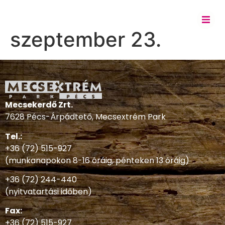
szeptember 23.
Mecsekerdő Zrt.
7628 Pécs-Árpádtető, Mecsextrém Park
Tel.:
+36 (72) 515-927
(munkanapokon 8-16 óráig, pénteken 13 óráig)
+36 (72) 244-440
(nyitvatartási időben)
Fax:
+36 (72) 515-927