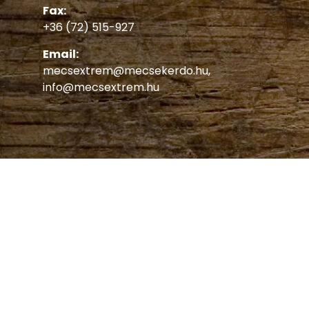
Fax:
+36 (72) 515-927
Email:
mecsextrem@mecsekerdo.hu
,
info@mecsextrem.hu