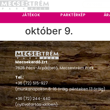
JÁTÉKOK
PARKTÉRKÉP
ÁR
október 9.
Mecsekerdő Zrt.
7628 Pécs-Árpádtető, Mecsextrém Park
Tel.:
+36 (72) 515-927
(munkanapokon 8-16 óráig, pénteken 13 óráig)
+36 (72) 244-440
(nyitvatartási időben)