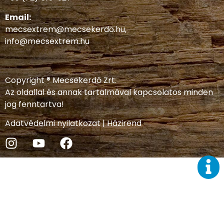
Email:
mecsextrem@mecsekerdo.hu
,
info@mecsextrem.hu
Copyright ® Mecsekerdő Zrt.
Az oldallal és annak tartalmával kapcsolatos minden
jog fenntartva!
Adatvédelmi nyilatkozat
|
Házirend