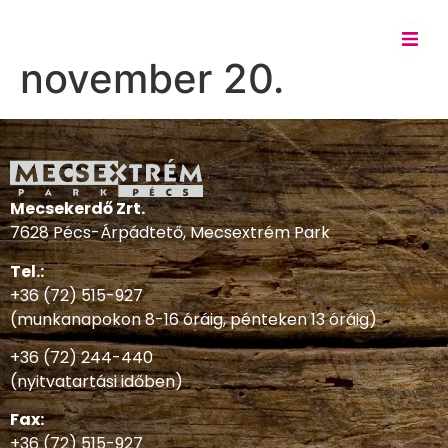
november 20.
Mecsekerdő Zrt.
7628 Pécs-Árpádtető, Mecsextrém Park
Tel.:
+36 (72) 515-927
(munkanapokon 8-16 óráig, pénteken 13 óráig)
+36 (72) 244-440
(nyitvatartási időben)
Fax:
+36 (72) 515-927