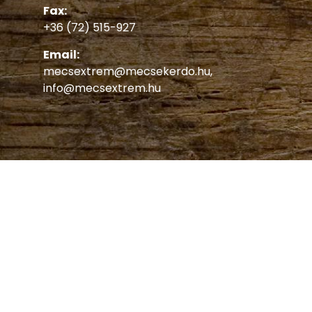
Fax:
+36 (72) 515-927
Email:
mecsextrem@mecsekerdo.hu
,
info@mecsextrem.hu