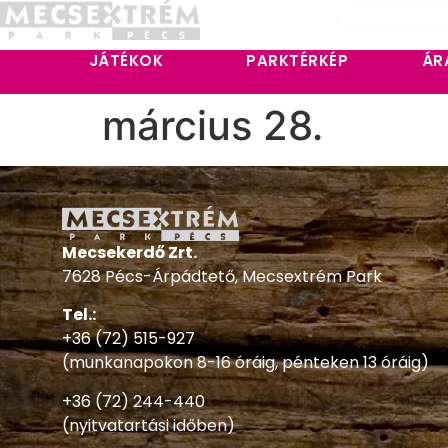
JÁTÉKOK
PARKTÉRKÉP
ÁR
március 28.
Mecsekerdő Zrt.
7628 Pécs-Árpádtető, Mecsextrém Park
Tel.:
+36 (72) 515-927
(munkanapokon 8-16 óráig, pénteken 13 óráig)
+36 (72) 244-440
(nyitvatartási időben)