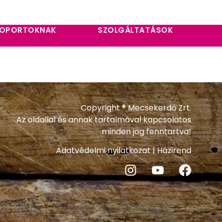
OPORTOKNAK
SZOLGÁLTATÁSOK
Copyright ® Mecsekerdő Zrt.
Az oldallal és annak tartalmával kapcsolatos
minden jog fenntartva!
Adatvédelmi nyilatkozat
|
Házirend