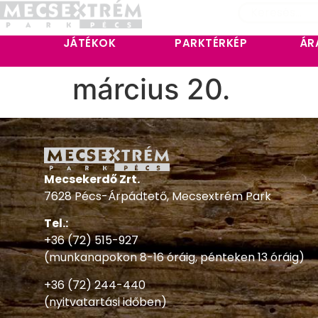
JÁTÉKOK
PARKTÉRKÉP
ÁR
március 20.
Mecsekerdő Zrt.
7628 Pécs-Árpádtető, Mecsextrém Park
Tel.:
+36 (72) 515-927
(munkanapokon 8-16 óráig, pénteken 13 óráig)
+36 (72) 244-440
(nyitvatartási időben)