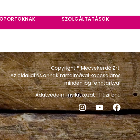
OPORTOKNAK
SZOLGÁLTATÁSOK
Copyright ® Mecsekerdő Zrt.
Az oldallal és annak tartalmával kapcsolatos
minden jog fenntartva!
Adatvédelmi nyilatkozat
|
Házirend