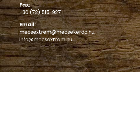
Fax:
+36 (72) 515-927
Email:
mecsextrem@mecsekerdo.hu
,
info@mecsextrem.hu