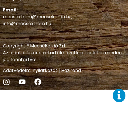
Email:
mecsextrem@mecsekerdo.hu
,
info@mecsextrem.hu
Copyright ® Mecsekerdő Zrt.
Az oldallal és annak tartalmával kapcsolatos minden
jog fenntartva!
Adatvédelmi nyilatkozat
|
Házirend