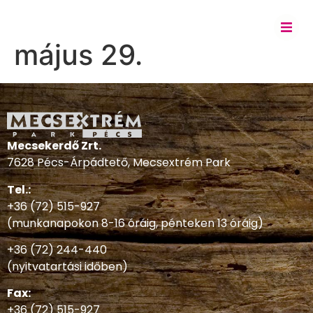
május 29.
Mecsekerdő Zrt.
7628 Pécs-Árpádtető, Mecsextrém Park
Tel.:
+36 (72) 515-927
(munkanapokon 8-16 óráig, pénteken 13 óráig)
+36 (72) 244-440
(nyitvatartási időben)
Fax:
+36 (72) 515-927