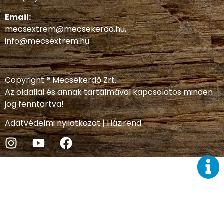
Email:
mecsextrem@mecsekerdo.hu
,
info@mecsextrem.hu
Copyright ® Mecsekerdő Zrt.
Az oldallal és annak tartalmával kapcsolatos minden
jog fenntartva!
Adatvédelmi nyilatkozat
|
Házirend