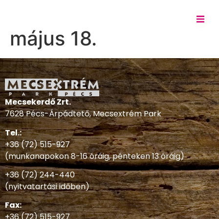
május 18.
Mecsekerdő Zrt.
7628 Pécs-Árpádtető, Mecsextrém Park
Tel.:
+36 (72) 515-927
(munkanapokon 8-16 óráig, pénteken 13 óráig)
+36 (72) 244-440
(nyitvatartási időben)
Fax:
+36 (72) 515-927