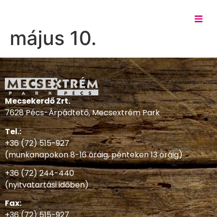
május 10.
Mecsekerdő Zrt.
7628 Pécs-Árpádtető, Mecsextrém Park
Tel.:
+36 (72) 515-927
(munkanapokon 8-16 óráig, pénteken 13 óráig)
+36 (72) 244-440
(nyitvatartási időben)
Fax:
+36 (72) 515-927