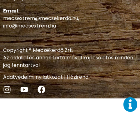
Email:
mecsextrem@mecsekerdo.hu
,
info@mecsextrem.hu
Copyright ® Mecsekerdő Zrt.
Az oldallal és annak tartalmával kapcsolatos minden
jog fenntartva!
Adatvédelmi nyilatkozat
|
Házirend