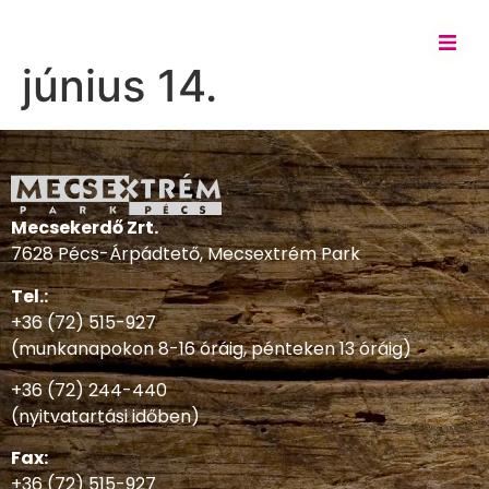
június 14.
Mecsekerdő Zrt.
7628 Pécs-Árpádtető, Mecsextrém Park
Tel.:
+36 (72) 515-927
(munkanapokon 8-16 óráig, pénteken 13 óráig)
+36 (72) 244-440
(nyitvatartási időben)
Fax:
+36 (72) 515-927