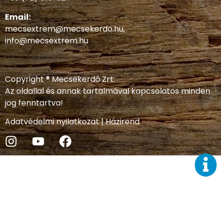
Email:
mecsextrem@mecsekerdo.hu
,
info@mecsextrem.hu
Copyright ® Mecsekerdő Zrt.
Az oldallal és annak tartalmával kapcsolatos minden
jog fenntartva!
Adatvédelmi nyilatkozat
|
Házirend