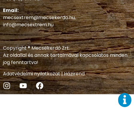
Email:
mecsextrem@mecsekerdo.hu
,
info@mecsextrem.hu
Copyright ® Mecsekerdő Zrt.
Az oldallal és annak tartalmával kapcsolatos minden
jog fenntartva!
Adatvédelmi nyilatkozat
|
Házirend