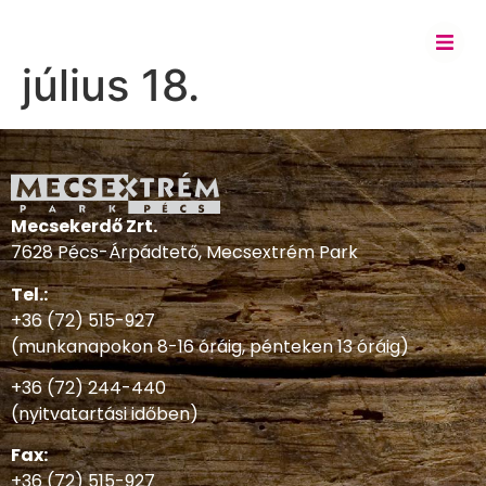
július 18.
Mecsekerdő Zrt.
7628 Pécs-Árpádtető, Mecsextrém Park
Tel.:
+36 (72) 515-927
(munkanapokon 8-16 óráig, pénteken 13 óráig)
+36 (72) 244-440
(nyitvatartási időben)
Fax:
+36 (72) 515-927