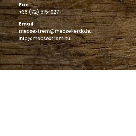
Fax:
+36 (72) 515-927
Email:
mecsextrem@mecsekerdo.hu
,
info@mecsextrem.hu