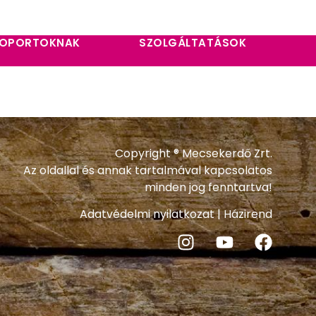
OPORTOKNAK
SZOLGÁLTATÁSOK
Copyright ® Mecsekerdő Zrt.
Az oldallal és annak tartalmával kapcsolatos
minden jog fenntartva!
Adatvédelmi nyilatkozat
|
Házirend