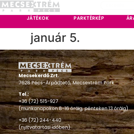
JÁTÉKOK
PARKTÉRKÉP
ÁR
január 5.
Mecsekerdő Zrt.
7628 Pécs-Árpádtető, Mecsextrém Park
Tel.:
+36 (72) 515-927
(munkanapokon 8-16 óráig, pénteken 13 óráig)
+36 (72) 244-440
(nyitvatartási időben)