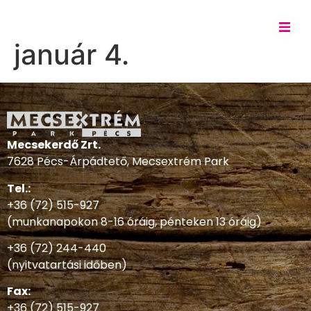
január 4.
Mecsekerdő Zrt.
7628 Pécs-Árpádtető, Mecsextrém Park
Tel.:
+36 (72) 515-927
(munkanapokon 8-16 óráig, pénteken 13 óráig)
+36 (72) 244-440
(nyitvatartási időben)
Fax:
+36 (72) 515-927