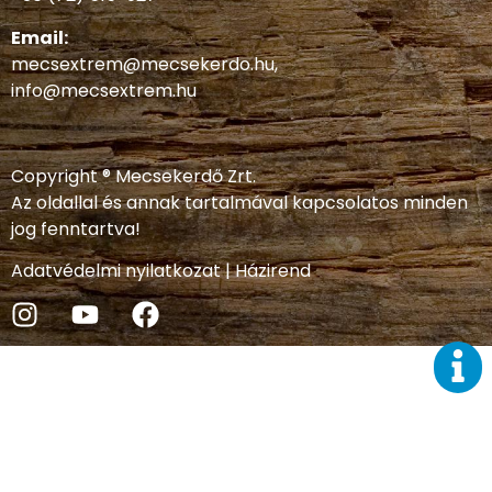
Email:
mecsextrem@mecsekerdo.hu
,
info@mecsextrem.hu
Copyright ® Mecsekerdő Zrt.
Az oldallal és annak tartalmával kapcsolatos minden
jog fenntartva!
Adatvédelmi nyilatkozat
|
Házirend