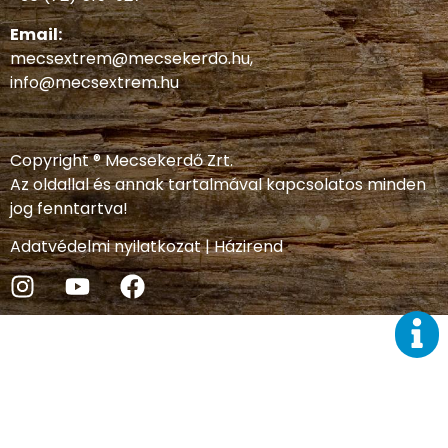
Email:
mecsextrem@mecsekerdo.hu
,
info@mecsextrem.hu
Copyright ® Mecsekerdő Zrt.
Az oldallal és annak tartalmával kapcsolatos minden
jog fenntartva!
Adatvédelmi nyilatkozat
|
Házirend