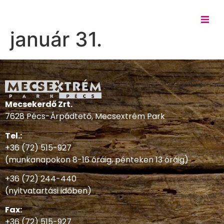
január 31.
Mecsekerdő Zrt.
7628 Pécs-Árpádtető, Mecsextrém Park
Tel.:
+36 (72) 515-927
(munkanapokon 8-16 óráig, pénteken 13 óráig)
+36 (72) 244-440
(nyitvatartási időben)
Fax:
+36 (72) 515-927