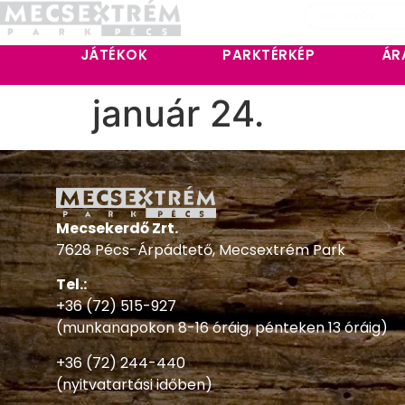
JÁTÉKOK
PARKTÉRKÉP
ÁR
január 24.
Mecsekerdő Zrt.
7628 Pécs-Árpádtető, Mecsextrém Park
Tel.:
+36 (72) 515-927
(munkanapokon 8-16 óráig, pénteken 13 óráig)
+36 (72) 244-440
(nyitvatartási időben)