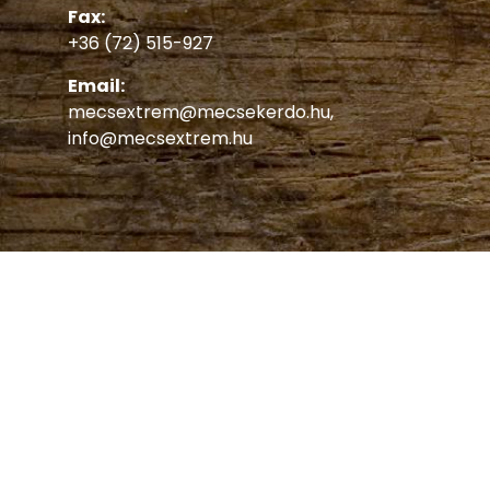
Fax:
+36 (72) 515-927
Email:
mecsextrem@mecsekerdo.hu
,
info@mecsextrem.hu