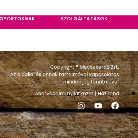
OPORTOKNAK
SZOLGÁLTATÁSOK
Copyright ® Mecsekerdő Zrt.
Az oldallal és annak tartalmával kapcsolatos
minden jog fenntartva!
Adatvédelmi nyilatkozat
|
Házirend