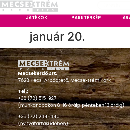
JÁTÉKOK
PARKTÉRKÉP
ÁR
január 20.
Mecsekerdő Zrt.
7628 Pécs-Árpádtető, Mecsextrém Park
Tel.:
+36 (72) 515-927
(munkanapokon 8-16 óráig, pénteken 13 óráig)
+36 (72) 244-440
(nyitvatartási időben)