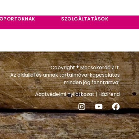
OPORTOKNAK
SZOLGÁLTATÁSOK
Copyright ® Mecsekerdő Zrt.
Az oldallal és annak tartalmával kapcsolatos
minden jog fenntartva!
Adatvédelmi nyilatkozat
|
Házirend