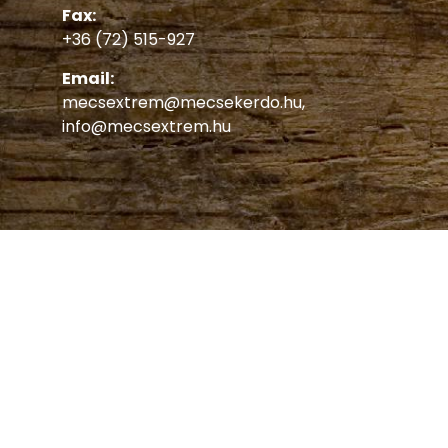
Fax:
+36 (72) 515-927
Email:
mecsextrem@mecsekerdo.hu
,
info@mecsextrem.hu