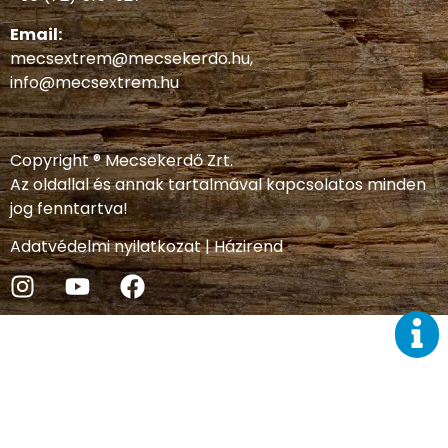
Email:
mecsextrem@mecsekerdo.hu
,
info@mecsextrem.hu
Copyright ® Mecsekerdő Zrt.
Az oldallal és annak tartalmával kapcsolatos minden
jog fenntartva!
Adatvédelmi nyilatkozat
|
Házirend