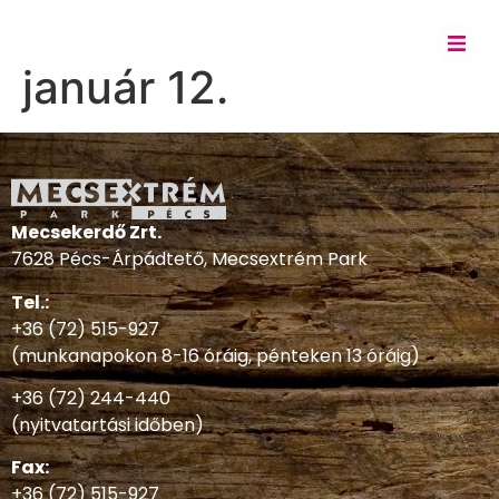
január 12.
Mecsekerdő Zrt.
7628 Pécs-Árpádtető, Mecsextrém Park
Tel.:
+36 (72) 515-927
(munkanapokon 8-16 óráig, pénteken 13 óráig)
+36 (72) 244-440
(nyitvatartási időben)
Fax:
+36 (72) 515-927