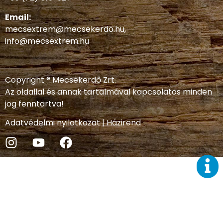
Email:
mecsextrem@mecsekerdo.hu
,
info@mecsextrem.hu
Copyright ® Mecsekerdő Zrt.
Az oldallal és annak tartalmával kapcsolatos minden
jog fenntartva!
Adatvédelmi nyilatkozat
|
Házirend