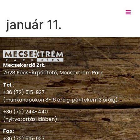
január 11.
Mecsekerdő Zrt.
7628 Pécs-Árpádtető, Mecsextrém Park
Tel.:
+36 (72) 515-927
(munkanapokon 8-16 óráig, pénteken 13 óráig)
+36 (72) 244-440
(nyitvatartási időben)
Fax:
+36 (72) 515-927