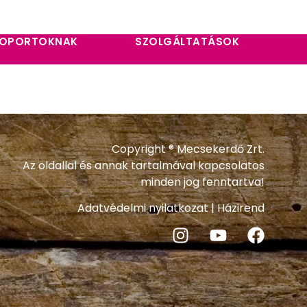
OPORTOKNAK
SZOLGÁLTATÁSOK
Copyright ® Mecsekerdő Zrt.
Az oldallal és annak tartalmával kapcsolatos
minden jog fenntartva!
Adatvédelmi nyilatkozat
|
Házirend