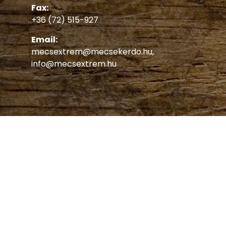
Fax:
+36 (72) 515-927
Email:
mecsextrem@mecsekerdo.hu
,
info@mecsextrem.hu