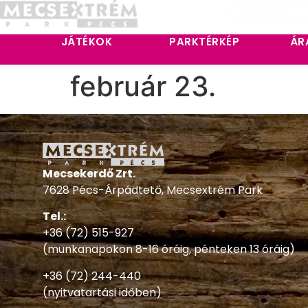
JÁTÉKOK
PARKTÉRKÉP
ÁR
február 23.
Mecsekerdő Zrt.
7628 Pécs-Árpádtető, Mecsextrém Park
Tel.:
+36 (72) 515-927
(munkanapokon 8-16 óráig, pénteken 13 óráig)
+36 (72) 244-440
(nyitvatartási időben)