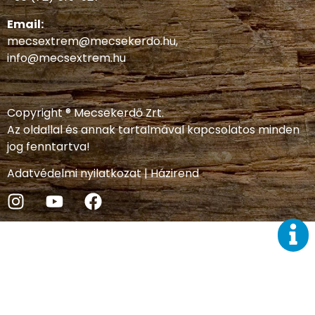
Email:
mecsextrem@mecsekerdo.hu
,
info@mecsextrem.hu
Copyright ® Mecsekerdő Zrt.
Az oldallal és annak tartalmával kapcsolatos minden
jog fenntartva!
Adatvédelmi nyilatkozat
|
Házirend