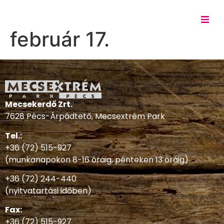
február 17.
Mecsekerdő Zrt.
7628 Pécs-Árpádtető, Mecsextrém Park
Tel.:
+36 (72) 515-927
(munkanapokon 8-16 óráig, pénteken 13 óráig)
+36 (72) 244-440
(nyitvatartási időben)
Fax:
+36 (72) 515-927