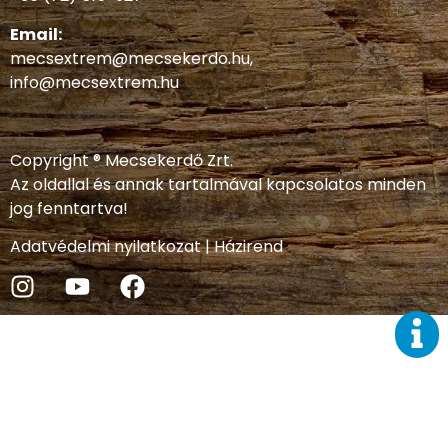
Email:
mecsextrem@mecsekerdo.hu
,
info@mecsextrem.hu
Copyright ® Mecsekerdő Zrt.
Az oldallal és annak tartalmával kapcsolatos minden
jog fenntartva!
Adatvédelmi nyilatkozat
|
Házirend