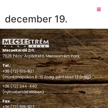
december 19.
Mecsekerdő Zrt.
7628 Pécs-Árpádtető, Mecsextrém Park
Tel.:
+36 (72) 515-927
(munkanapokon 8-16 óráig, pénteken 13 óráig)
+36 (72) 244-440
(nyitvatartási időben)
Fax:
+36 (72) 515-927