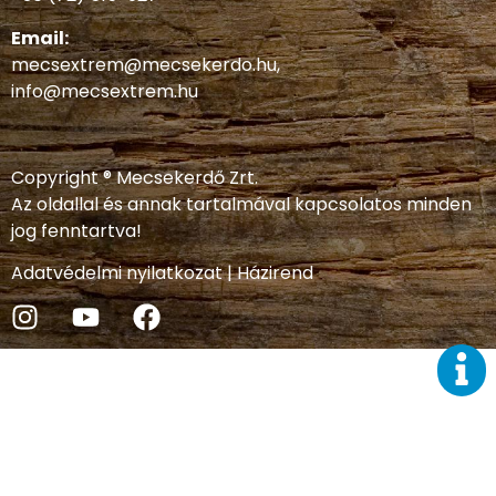
Email:
mecsextrem@mecsekerdo.hu
,
info@mecsextrem.hu
Copyright ® Mecsekerdő Zrt.
Az oldallal és annak tartalmával kapcsolatos minden
jog fenntartva!
Adatvédelmi nyilatkozat
|
Házirend