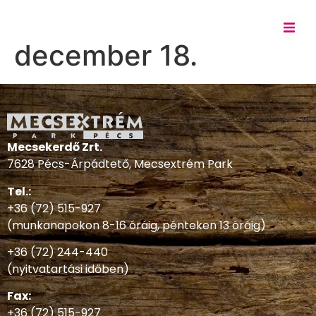
december 18.
Mecsekerdő Zrt.
7628 Pécs-Árpádtető, Mecsextrém Park
Tel.:
+36 (72) 515-927
(munkanapokon 8-16 óráig, pénteken 13 óráig)
+36 (72) 244-440
(nyitvatartási időben)
Fax:
+36 (72) 515-927