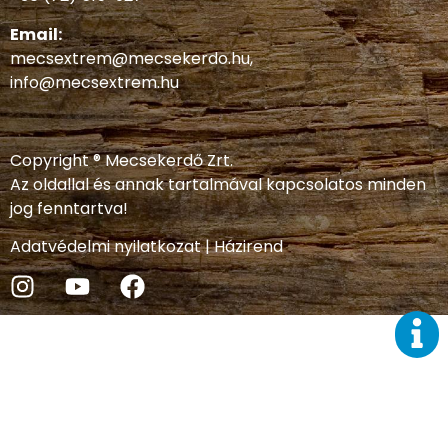
Email:
mecsextrem@mecsekerdo.hu
,
info@mecsextrem.hu
Copyright ® Mecsekerdő Zrt.
Az oldallal és annak tartalmával kapcsolatos minden
jog fenntartva!
Adatvédelmi nyilatkozat
|
Házirend