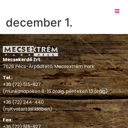
december 1.
Mecsekerdő Zrt.
7628 Pécs-Árpádtető, Mecsextrém Park
Tel.:
+36 (72) 515-927
(munkanapokon 8-16 óráig, pénteken 13 óráig)
+36 (72) 244-440
(nyitvatartási időben)
Fax:
+36 (72) 515-927