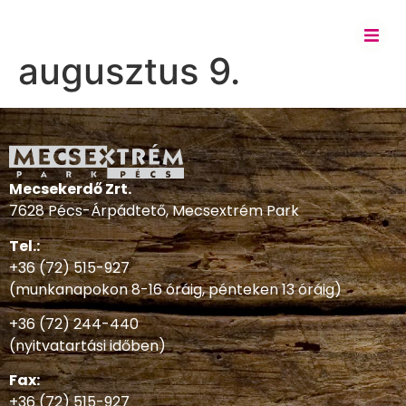
augusztus 9.
Mecsekerdő Zrt.
7628 Pécs-Árpádtető, Mecsextrém Park
Tel.:
+36 (72) 515-927
(munkanapokon 8-16 óráig, pénteken 13 óráig)
+36 (72) 244-440
(nyitvatartási időben)
Fax:
+36 (72) 515-927