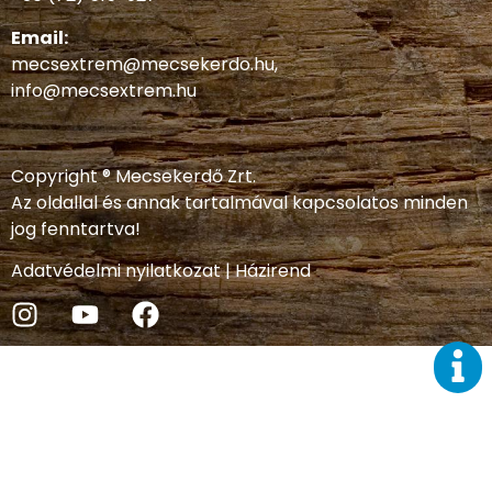
Email:
mecsextrem@mecsekerdo.hu
,
info@mecsextrem.hu
Copyright ® Mecsekerdő Zrt.
Az oldallal és annak tartalmával kapcsolatos minden
jog fenntartva!
Adatvédelmi nyilatkozat
|
Házirend