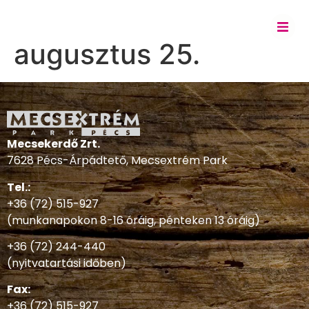
augusztus 25.
Mecsekerdő Zrt.
7628 Pécs-Árpádtető, Mecsextrém Park
Tel.:
+36 (72) 515-927
(munkanapokon 8-16 óráig, pénteken 13 óráig)
+36 (72) 244-440
(nyitvatartási időben)
Fax:
+36 (72) 515-927