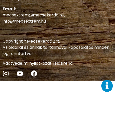
Email:
mecsextrem@mecsekerdo.hu
,
info@mecsextrem.hu
Copyright ® Mecsekerdő Zrt.
Az oldallal és annak tartalmával kapcsolatos minden
jog fenntartva!
Adatvédelmi nyilatkozat
|
Házirend