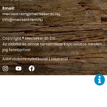
Email:
mecsextrem@mecsekerdo.hu
,
info@mecsextrem.hu
Copyright ® Mecsekerdő Zrt.
Az oldallal és annak tartalmával kapcsolatos minden
jog fenntartva!
Adatvédelmi nyilatkozat
|
Házirend