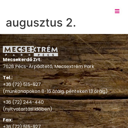
augusztus 2.
Mecsekerdő Zrt.
7628 Pécs-Árpádtető, Mecsextrém Park
Tel.:
+36 (72) 515-927
(munkanapokon 8-16 óráig, pénteken 13 óráig)
+36 (72) 244-440
(nyitvatartási időben)
Fax:
+36 (72) 515-927