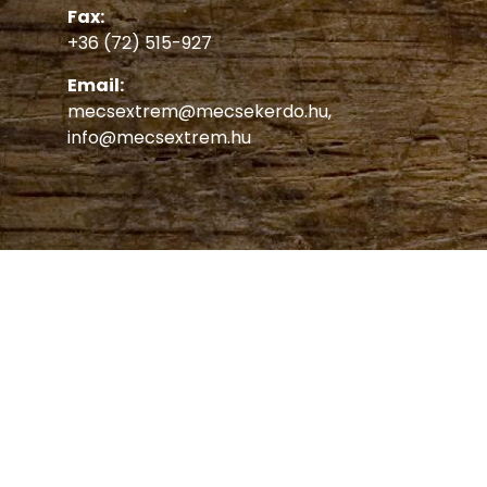
Fax:
+36 (72) 515-927
Email:
mecsextrem@mecsekerdo.hu
,
info@mecsextrem.hu