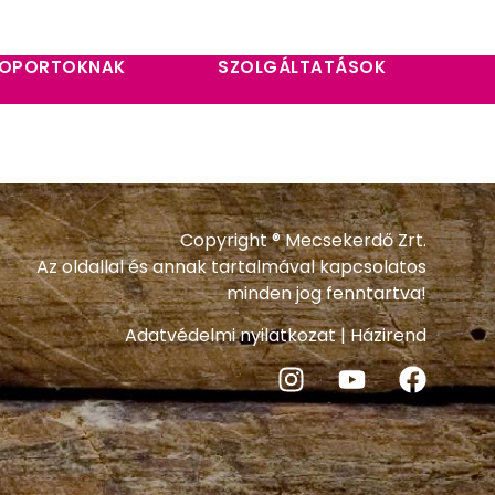
OPORTOKNAK
SZOLGÁLTATÁSOK
Copyright ® Mecsekerdő Zrt.
Az oldallal és annak tartalmával kapcsolatos
minden jog fenntartva!
Adatvédelmi nyilatkozat
|
Házirend