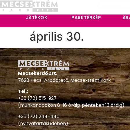
JÁTÉKOK
PARKTÉRKÉP
ÁR
április 30.
Mecsekerdő Zrt.
7628 Pécs-Árpádtető, Mecsextrém Park
Tel.:
+36 (72) 515-927
(munkanapokon 8-16 óráig, pénteken 13 óráig)
+36 (72) 244-440
(nyitvatartási időben)