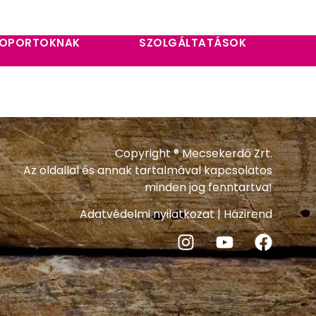
OPORTOKNAK
SZOLGÁLTATÁSOK
Copyright ® Mecsekerdő Zrt.
Az oldallal és annak tartalmával kapcsolatos
minden jog fenntartva!
Adatvédelmi nyilatkozat
|
Házirend