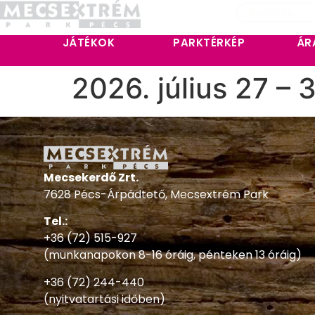
JÁTÉKOK
PARKTÉRKÉP
ÁR
2026. július 27 – 3
Mecsekerdő Zrt.
7628 Pécs-Árpádtető, Mecsextrém Park
Tel.:
+36 (72) 515-927
(munkanapokon 8-16 óráig, pénteken 13 óráig)
+36 (72) 244-440
(nyitvatartási időben)