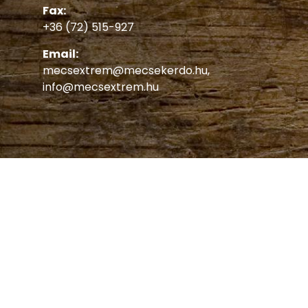
Fax:
+36 (72) 515-927
Email:
mecsextrem@mecsekerdo.hu
,
info@mecsextrem.hu